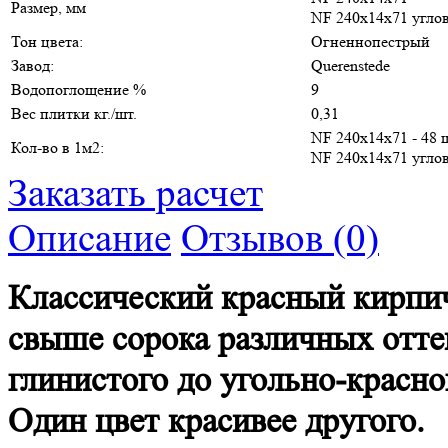
Размер, мм
NF 240х14х71 угло
Тон цвета:
Огненнопестрый
Завод:
Querenstede
Водопоглощение %
9
Вес плитки кг./шт.
0,31
NF 240х14х71 - 48 
Кол-во в 1м2:
NF 240х14х71 углов
Заказать расчет
Описание
Отзывов (0)
Классический красный кирпич
свыше сорока различных оттен
глинистого до угольно-красн
Один цвет красивее другого.