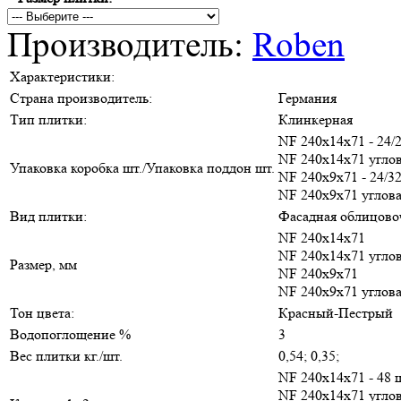
Производитель:
Roben
Характеристики:
Страна производитель:
Германия
Тип плитки:
Клинкерная
NF 240х14х71 - 24/
NF 240х14х71 углов
Упаковка коробка шт./Упаковка поддон шт.
NF 240х9х71 - 24/3
NF 240х9х71 углова
Вид плитки:
Фасадная облицово
NF 240х14х71
NF 240х14х71 угло
Размер, мм
NF 240х9х71
NF 240х9х71 углов
Тон цвета:
Красный-Пестрый
Водопоглощение %
3
Вес плитки кг./шт.
0,54; 0,35;
NF 240х14х71 - 48 
NF 240х14х71 углов