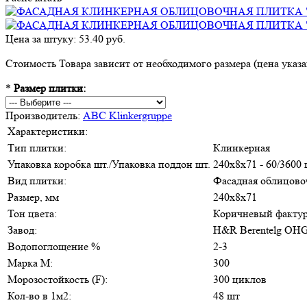
Цена за штуку: 53.40 руб.
Стоимость Товара зависит от необходимого размера (цена указан
*
Размер плитки:
Производитель:
ABC Klinkergruppe
Характеристики:
Тип плитки:
Клинкерная
Упаковка коробка шт./Упаковка поддон шт.
240х8х71 - 60/3600
Вид плитки:
Фасадная облицово
Размер, мм
240х8х71
Тон цвета:
Коричневый фактур
Завод:
H&R Berentelg OH
Водопоглощение %
2-3
Марка М:
300
Морозостойкость (F):
300 циклов
Кол-во в 1м2:
48 шт