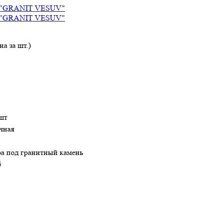
а за шт.)
 шт
чная
а под гранитный камень
G