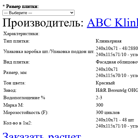
*
Размер плитки:
Производитель:
ABC Klin
Характеристики:
Тип плитки:
Клинкерная
240х10х71 - 48/288
Упаковка коробка шт./Упаковка поддон шт.
240х115х71/10 - угл
Вид плитки:
Фасадная облицово
240х10х71
Размер, мм
240х115х70/10 - уг
Тон цвета:
Красный
Завод:
H&R Berentelg OH
Водопоглощение %
2-3
Марка М:
300
Морозостойкость (F):
300 циклов
240х10х71 - 48 шт
Кол-во в 1м2:
240х115х71/10 - угл
Заказать расчет