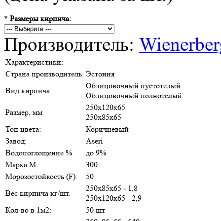
*
Размеры кирпича:
Производитель:
Wienerber
Характеристики:
Страна производитель:
Эстония
Облицовочный пустотелый
Вид кирпича:
Облицовочный полнотелый
250х120х65
Размер, мм
250х85х65
Тон цвета:
Коричневый
Завод:
Aseri
Водопоглощение %
до 9%
Марка М:
300
Морозостойкость (F):
50
250х85х65 - 1,8
Вес кирпича кг/шт.
250х120х65 - 2,9
Кол-во в 1м2:
50 шт