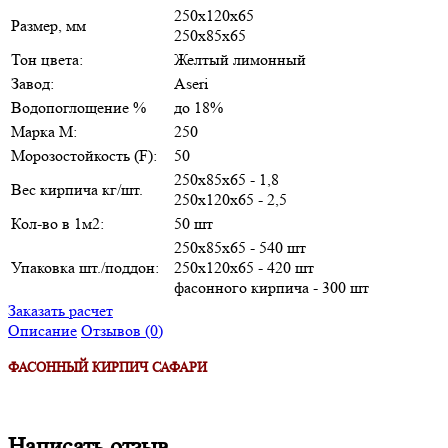
250х120х65
Размер, мм
250х85х65
Тон цвета:
Желтый лимонный
Завод:
Aseri
Водопоглощение %
до 18%
Марка М:
250
Морозостойкость (F):
50
250х85х65 - 1,8
Вес кирпича кг/шт.
250х120х65 - 2,5
Кол-во в 1м2:
50 шт
250х85х65 - 540 шт
Упаковка шт./поддон:
250х120х65 - 420 шт
фасонного кирпича - 300 шт
Заказать расчет
Описание
Отзывов (0)
ФАСОННЫЙ КИРПИЧ САФАРИ
Написать отзыв