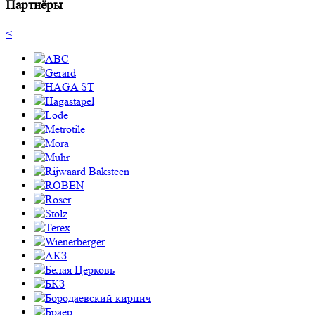
Партнёры
<