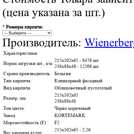
(цена указана за шт.)
*
Размеры кирпича:
Производитель:
Wienerber
Характеристики:
215х102х65 - 8476 шт
Норма загрузки шт., а/м:
238х88х48 - 12208 шт
Страна производитель:
Бельгия
Тип кирпича:
Клинкерный фасадный
Вид кирпича:
Облицовочный пустотелый
215х102х65
Размер, мм
238х88х48
Тон цвета:
Черно коричевый
Завод:
KORTEMARK
Морозостойкость (F):
F2
215х102х65 - 2,26
Вес кирпича кг/шт.