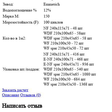
Завод:
Emmerich
Водопоглощение %
12%
Марка М:
150
Морозостойкость (F):
100 циклов
NF 240х115х71 - 48 шт
WDF 210х100х65 - 58шт
Кол-во в 1м2:
WDF spar 210х45х65 - 58 шт
WF 210х100х50 - 72 шт
WF spar 210х45х50 - 72 шт
NF 240х115х71 - 416 шт
E-NF 240х100х71 - 468 шт
E-NF spar 240х45х71 - 936 шт
Упаковка шт./поддон:
WDF 210х100х65 - 540 шт
WDF spar 210х45х65 - 1080 шт
WF 210х100х50 - 684 шт
WF spar 210х45х50 - 1368 шт
Заказать расчет
Описание
Отзывов (0)
Написать отзыв