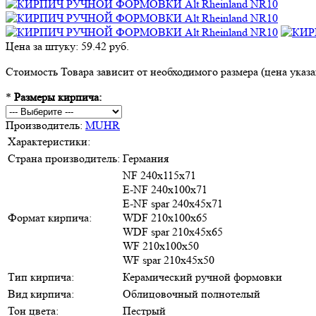
Цена за штуку: 59.42 руб.
Стоимость Товара зависит от необходимого размера (цена указан
*
Размеры кирпича:
Производитель:
MUHR
Характеристики:
Страна производитель:
Германия
NF 240х115х71
E-NF 240х100х71
E-NF spar 240х45х71
Формат кирпича:
WDF 210х100х65
WDF spar 210х45х65
WF 210х100х50
WF spar 210х45х50
Тип кирпича:
Керамический ручной формовки
Вид кирпича:
Облицовочный полнотелый
Тон цвета:
Пестрый