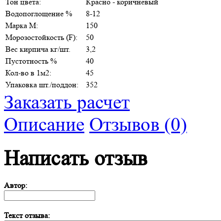
Тон цвета:
Красно - коричневый
Водопоглощение %
8-12
Марка М:
150
Морозостойкость (F):
50
Вес кирпича кг/шт.
3,2
Пустотность %
40
Кол-во в 1м2:
45
Упаковка шт./поддон:
352
Заказать расчет
Описание
Отзывов (0)
Написать отзыв
Автор:
Текст отзыва: