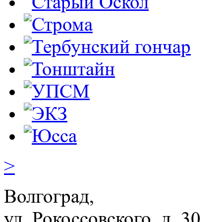
>
Волгоград,
ул. Рокосcовского, д. 30