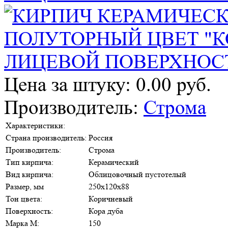
Цена за штуку: 0.00 руб.
Производитель:
Строма
Характеристики:
Страна производитель:
Россия
Производитель:
Строма
Тип кирпича:
Керамический
Вид кирпича:
Облицовочный пустотелый
Размер, мм
250х120х88
Тон цвета:
Коричневый
Поверхность:
Кора дуба
Марка М:
150