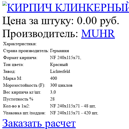
Цена за штуку: 0.00 руб.
Производитель:
MUHR
Характеристики:
Страна производитель:
Германия
Формат кирпича:
NF 240х115х71,
Тон цвета:
Красный
Завод:
Lichterfeld
Марка М:
400
Морозостойкость (F):
300 циклов
Вес кирпича кг/шт.
3,0
Пустотность %
28
Кол-во в 1м2:
NF 240х115х71 - 48 шт,
Упаковка шт./поддон:
NF 240х115х71 - 420 шт,
Заказать расчет