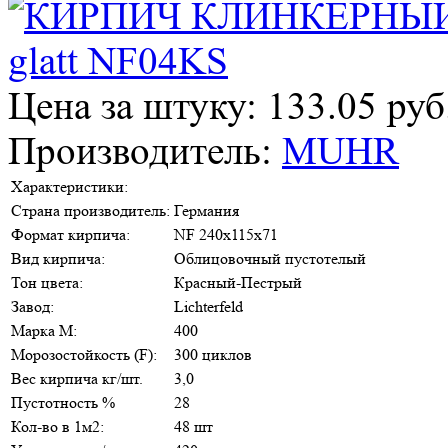
Цена за штуку: 133.05 руб
Производитель:
MUHR
Характеристики:
Страна производитель:
Германия
Формат кирпича:
NF 240х115х71
Вид кирпича:
Облицовочный пустотелый
Тон цвета:
Красный-Пестрый
Завод:
Lichterfeld
Марка М:
400
Морозостойкость (F):
300 циклов
Вес кирпича кг/шт.
3,0
Пустотность %
28
Кол-во в 1м2:
48 шт