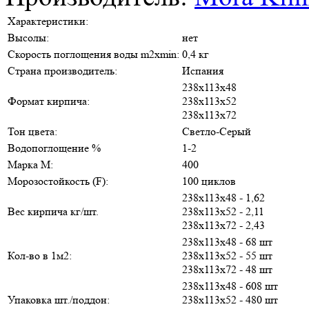
Характеристики:
Высолы:
нет
Скорость поглощения воды m2хmin:
0,4 кг
Страна производитель:
Испания
238х113х48
Формат кирпича:
238х113х52
238х113х72
Тон цвета:
Светло-Серый
Водопоглощение %
1-2
Марка М:
400
Морозостойкость (F):
100 циклов
238х113х48 - 1,62
Вес кирпича кг/шт.
238х113х52 - 2,11
238х113х72 - 2,43
238х113х48 - 68 шт
Кол-во в 1м2:
238х113х52 - 55 шт
238х113х72 - 48 шт
238х113х48 - 608 шт
Упаковка шт./поддон:
238х113х52 - 480 шт