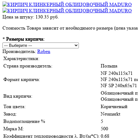
Цена за штуку: 130.35 руб.
Стоимость Товара зависит от необходимого размера (цена указан
*
Размеры кирпича:
Производитель:
Roben
Характеристики:
Страна производитель:
Польша
NF 240х115х71
Формат кирпича:
NF 240х115х71 п
NF SP 240х65х71
Облицовочный п
Вид кирпича:
Облицовочный п
Тон цвета:
Коричневый
Завод:
Neumarkt
Водопоглощение %
5
Марка М:
500
Коэффициент теплопроводности λ, Вт/(м*С):
0,68