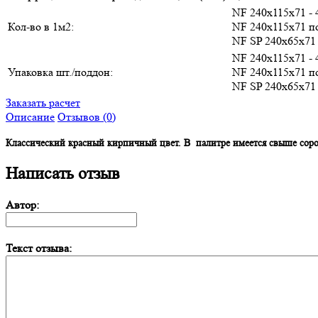
NF 240х115х71 - 
Кол-во в 1м2:
NF 240х115х71 п
NF SP 240х65х71 
NF 240х115х71 - 
Упаковка шт./поддон:
NF 240х115х71 п
NF SP 240х65х71 
Заказать расчет
Описание
Отзывов (0)
Классический красный кирпичный цвет. В палитре имеется свыше сорок
Написать отзыв
Автор:
Текст отзыва: