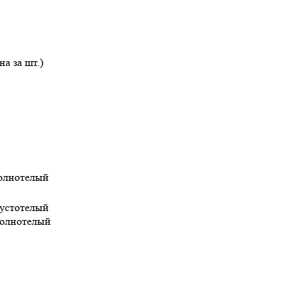
а за шт.)
олнотелый
устотелый
олнотелый