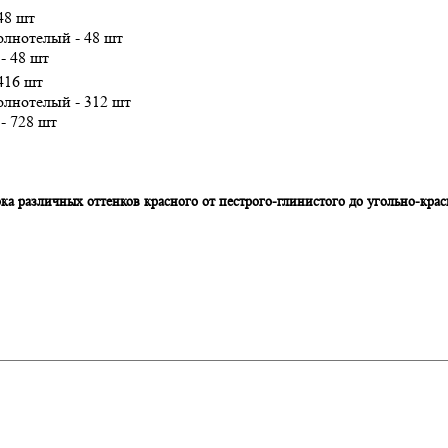
48 шт
олнотелый - 48 шт
- 48 шт
416 шт
олнотелый - 312 шт
- 728 шт
а различных оттенков красного от пестрого-глинистого до угольно-крас