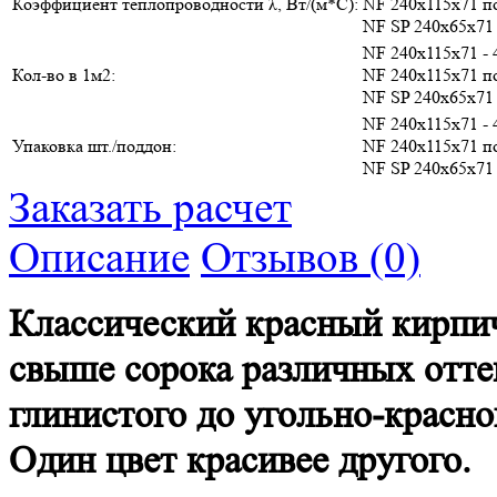
Коэффициент теплопроводности λ, Вт/(м*С):
NF 240х115х71 п
NF SP 240х65х71 
NF 240х115х71 - 
Кол-во в 1м2:
NF 240х115х71 п
NF SP 240х65х71 
NF 240х115х71 - 
Упаковка шт./поддон:
NF 240х115х71 п
NF SP 240х65х71 
Заказать расчет
Описание
Отзывов (0)
Классический красный кирпич
свыше сорока различных оттен
глинистого до угольно-красн
Один цвет красивее другого.