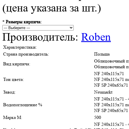
(цена указана за шт.)
*
Размеры кирпича:
Производитель:
Roben
Характеристики:
Страна производитель:
Польша
Облицовочный п
Вид кирпича:
Облицовочный п
NF 240х115х71
Тон цвета:
NF 240х115х71 п
NF SP 240х65х71
Завод:
Neumarkt
NF 240х115х71 - 
Водопоглощение %
NF 240х115х71 п
NF SP 240х65х71 
Марка М:
500
NF 240х115х71 - 