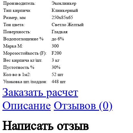
Производитель:
Экоклинкер
Тип кирпича:
Клинкерный
Размер, мм
250х85х65
Тон цвета:
Светло Желтый
Поверхность:
Гладкая
Водопоглощение %
до 6%
Марка М:
300
Морозостойкость (F):
F200
Вес кирпича кг/шт.
3 кг
Пустотность %
30%
Кол-во в 1м2:
52 шт
Упаковка шт./поддон:
448 шт
Заказать расчет
Описание
Отзывов (0)
Написать отзыв