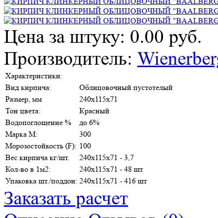
Цена за штуку: 0.00 руб.
Производитель:
Wienerber
Характеристики:
Вид кирпича:
Облицовочный пустотелый
Размер, мм
240х115х71
Тон цвета:
Красный
Водопоглощение %
до 6%
Марка М:
300
Морозостойкость (F):
100
Вес кирпича кг/шт.
240х115х71 - 3,7
Кол-во в 1м2:
240х115х71 - 48 шт
Упаковка шт./поддон:
240х115х71 - 416 шт
Заказать расчет