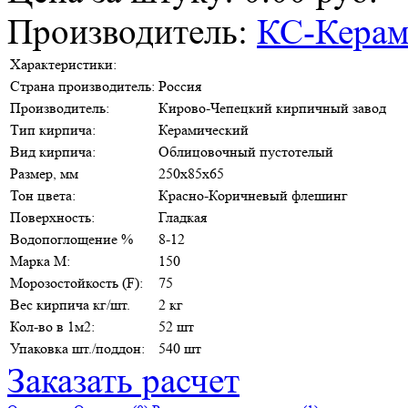
Производитель:
КС-Керам
Характеристики:
Страна производитель:
Россия
Производитель:
Кирово-Чепецкий кирпичный завод
Тип кирпича:
Керамический
Вид кирпича:
Облицовочный пустотелый
Размер, мм
250х85х65
Тон цвета:
Красно-Коричневый флешинг
Поверхность:
Гладкая
Водопоглощение %
8-12
Марка М:
150
Морозостойкость (F):
75
Вес кирпича кг/шт.
2 кг
Кол-во в 1м2:
52 шт
Упаковка шт./поддон:
540 шт
Заказать расчет