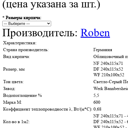
(цена указана за шт.)
*
Размеры кирпича:
Производитель:
Roben
Характеристики:
Страна производитель:
Германия
Вид кирпича:
Облицовочный п
NF 240х115х71
Размер, мм
DF 240х115х52
WF 210х100х52
Тон цвета:
Светло-Серый П
Завод:
Werk Bannbershei
Водопоглощение %
5,5
Марка М:
600
Коэффициент теплопроводности λ, Вт/(м*С):
0,68
NF 240х115х71 - 
Кол-во в 1м2:
DF 240х115х52 - 
WF 210х100х52 -