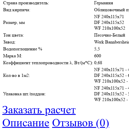
Страна производитель:
Германия
Вид кирпича:
Облицовочный п
NF 240х115х71
Размер, мм
DF 240х115х52
WF 210х100х52
Тон цвета:
Песочно-Белый
Завод:
Werk Bannbershei
Водопоглощение %
5,5
Марка М:
600
Коэффициент теплопроводности λ, Вт/(м*С):
0,68
NF 240х115х71 - 
Кол-во в 1м2:
DF 240х115х52 - 
WF 210х100х52 -
NF 240х115х71 - 
Упаковка шт./поддон:
DF 240х115х52 - 
WF 210х100х52 -
Заказать расчет
Описание
Отзывов (0)