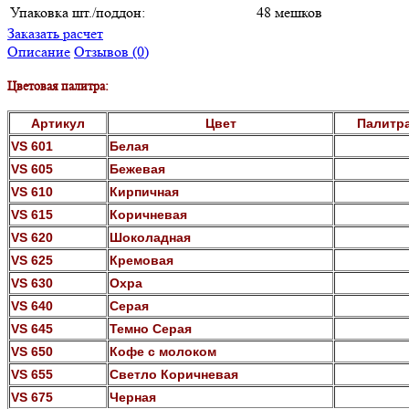
Упаковка шт./поддон:
48 мешков
Заказать расчет
Описание
Отзывов (0)
Цветовая палитра:
Артикул
Цвет
Палитр
VS 601
Белая
VS 605
Бежевая
VS 610
Кирпичная
VS 615
Коричневая
VS 620
Шоколадная
VS 625
Кремовая
VS 630
Охра
VS 640
Серая
VS 645
Темно Серая
VS 650
Кофе с молоком
VS 655
Светло Коричневая
VS 675
Черная