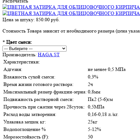
Распечатать
Цена за штуку: 850.00 руб.
Стоимость Товара зависит от необходимого размера (цена указан
*
Цвет смеси:
Производитель:
HAGA ST
Характеристики:
Адгезия:
не менее 0,5 МПа
Влажность сухой смеси:
0,3%
Время жизни готового раствора:
2ч
Максимальный размер фракции-зерна:
0,8мм
Подвижность растворной смеси:
Пк2 (5-6)см
Прочность при сжатии через 28суток:
0,5МПа
Расход воды затворения:
0,16-0,18 л./кг.
Упаковка мешок кг:
25кг
Водопоглощение %
5-12%
Морозостойкость (F):
50